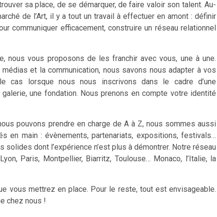
trouver sa place, de se démarquer, de faire valoir son talent. Au-
é de l’Art, il y a tout un travail à effectuer en amont : définir
pour communiquer efficacement, construire un réseau relationnel
ste, nous vous proposons de les franchir avec vous, une à une.
 médias et la communication, nous savons nous adapter à vos
si le cas lorsque nous nous inscrivons dans le cadre d’une
 galerie, une fondation. Nous prenons en compte votre identité
 nous pouvons prendre en charge de A à Z, nous sommes aussi
s en main : évènements, partenariats, expositions, festivals…
 solides dont l’expérience n’est plus à démontrer. Notre réseau
on, Paris, Montpellier, Biarritz, Toulouse… Monaco, l’Italie, la
ue vous mettrez en place. Pour le reste, tout est envisageable.
ue chez nous !