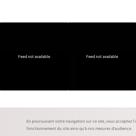
Feed not available
Feed not available
En poursuivant votre navigation sur ce site, vous acceptez l’
fonctionnement du site ainsi qu'à nos mesures d'audience.
COMforART © 2026
back to top