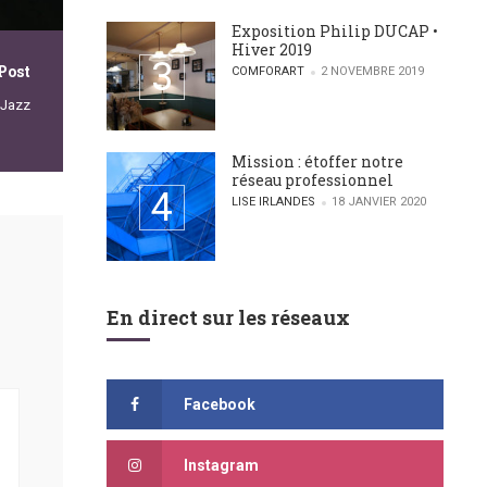
Exposition Philip DUCAP •
Hiver 2019
Post
POSTED BY
COMFORART
2 NOVEMBRE 2019
 Jazz
Mission : étoffer notre
réseau professionnel
POSTED BY
LISE IRLANDES
18 JANVIER 2020
En direct sur les réseaux
Facebook
Instagram