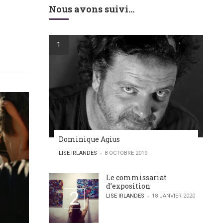
Nous avons suivi…
Dominique Agius
POSTED BY
LISE IRLANDES
8 OCTOBRE 2019
Le commissariat
d’exposition
POSTED BY
LISE IRLANDES
18 JANVIER 2020