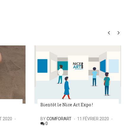
Bientôt le Nice Art Expo !
POSTED
T 2020
BY
COMFORART
11 FÉVRIER 2020
0