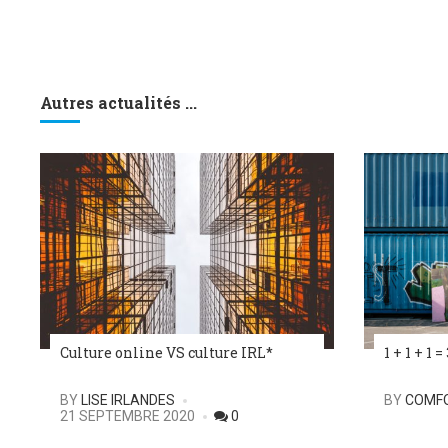
Autres actualités ...
Culture online VS culture IRL*
1 + 1 + 1 =
POSTED
POSTED
BY
LISE IRLANDES
BY
COMF
21 SEPTEMBRE 2020
0