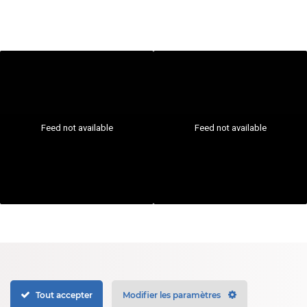
Feed not available
Feed not available
 l’agence
Mentions légales
Politique de confidentialité
Plan du site
Tout accepter
Modifier les paramètres
WebDesign © Samantha