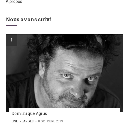
À propos
Nous avons suivi…
Dominique Agius
POSTED BY
LISE IRLANDES
8 OCTOBRE 2019