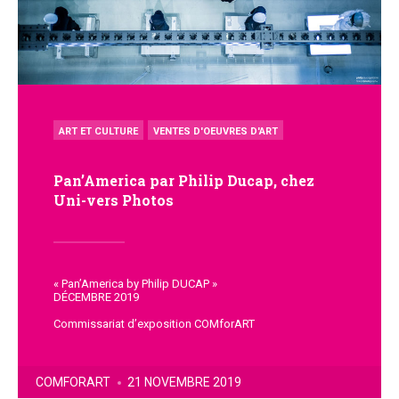
POSTED
ART ET CULTURE
VENTES D'OEUVRES D'ART
IN
Pan’America par Philip Ducap, chez
Uni-vers Photos
« Pan’America by Philip DUCAP »
DÉCEMBRE 2019
Commissariat d’exposition COMforART
POSTED
COMFORART
21 NOVEMBRE 2019
BY