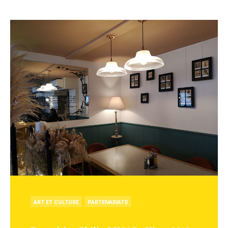
POSTED
. . .
ART ET CULTURE
PARTENARIATS
IN