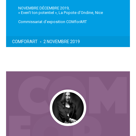
NOVEMBRE DÉCEMBRE 2019,
« Even’t ton potentiel », La Popote d’Ondine, Nice
Commissariat d’exposition COMforART
POSTED
COMFORART
2 NOVEMBRE 2019
BY