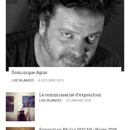
Dominique Agius
POSTED BY
LISE IRLANDES
8 OCTOBRE 2019
Le commissariat d’exposition
POSTED BY
LISE IRLANDES
18 JANVIER 2020
Exposition Philip DUCAP • Hiver 2019