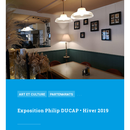
POSTED
. . .
ART ET CULTURE
PARTENARIATS
IN
Exposition Philip DUCAP • Hiver 2019