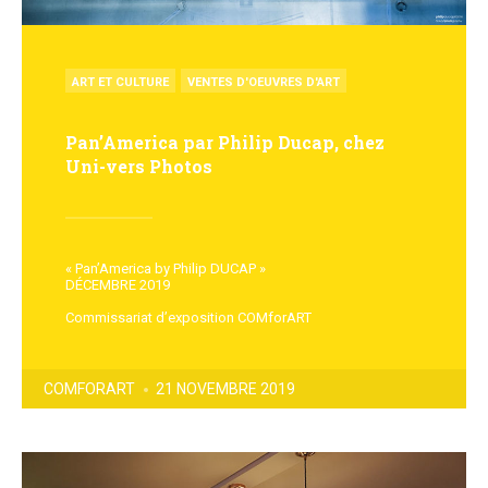
POSTED
ART ET CULTURE
VENTES D'OEUVRES D'ART
IN
Pan’America par Philip Ducap, chez
Uni-vers Photos
« Pan’America by Philip DUCAP »
DÉCEMBRE 2019
Commissariat d’exposition COMforART
POSTED
COMFORART
21 NOVEMBRE 2019
BY