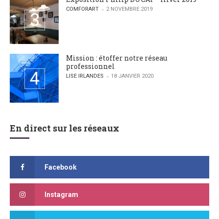
POSTED BY
COMFORART
2 NOVEMBRE 2019
Mission : étoffer notre réseau
professionnel
POSTED BY
LISE IRLANDES
18 JANVIER 2020
En direct sur les réseaux
Facebook
Instagram