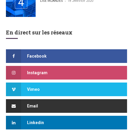
POSTED BY
LISE IRLANDES
18 JANVIER 2020
En direct sur les réseaux
Facebook
Instagram
Vimeo
Email
Linkedin