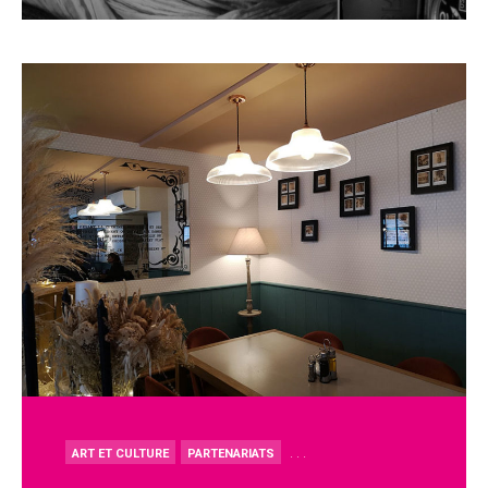
POSTED
. . .
ART ET CULTURE
PARTENARIATS
IN