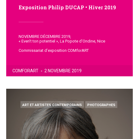
Exposition Philip DUCAP • Hiver 2019
NOVEMBRE DÉCEMBRE 2019,
« Even’t ton potentiel », La Popote d’Ondine, Nice
Commissariat d’exposition COMforART
POSTED
COMFORART
2 NOVEMBRE 2019
BY
POSTED
ART ET ARTISTES CONTEMPORAINS
PHOTOGRAPHES
IN