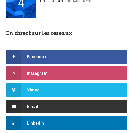
POSTED BY
LISE IRLANDES
18 JANVIER 2020
En direct sur les réseaux
Facebook
Instagram
Vimeo
Email
Linkedin