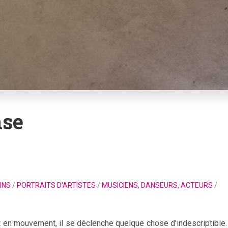
nse
INS
/
PORTRAITS D'ARTISTES
/
MUSICIENS, DANSEURS, ACTEURS
/