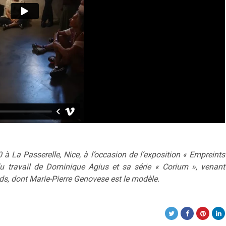
0 à La Passerelle, Nice, à l’occasion de l’exposition « Empreints
 travail de Dominique Agius et sa série « Corium », venant
ds, dont Marie-Pierre Genovese est le modèle.