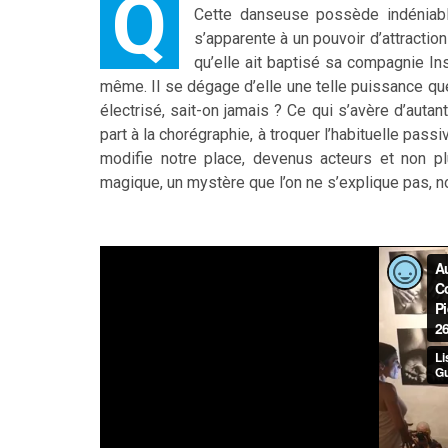
Quand Marie-Pierre Genovese se met en mouvement, il se déclenche quelque chose d’indescriptible.
Cette danseuse possède indéniable
s’apparente à un pouvoir d’attraction
qu’elle ait baptisé sa compagnie Inst
même. Il se dégage d’elle une telle puissance que
électrisé, sait-on jamais ? Ce qui s’avère d’autant 
part à la chorégraphie, à troquer l’habituelle pass
modifie notre place, devenus acteurs et non p
magique, un mystère que l’on ne s’explique pas, nour