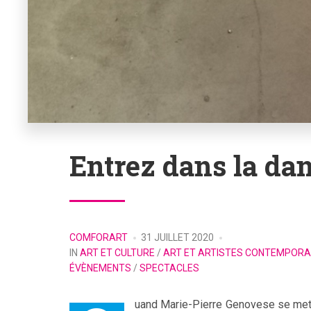
Entrez dans la da
POSTED
COMFORART
31 JUILLET 2020
BY
POSTED
IN
ART ET CULTURE
/
ART ET ARTISTES CONTEMPORA
IN
ÉVÈNEMENTS
/
SPECTACLES