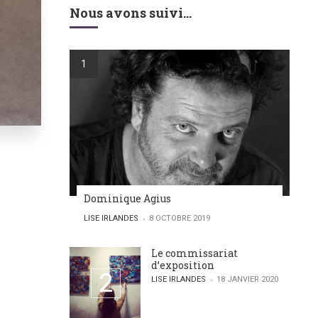
Nous avons suivi…
Dominique Agius
POSTED BY
LISE IRLANDES
8 OCTOBRE 2019
Le commissariat
d’exposition
POSTED BY
LISE IRLANDES
18 JANVIER 2020