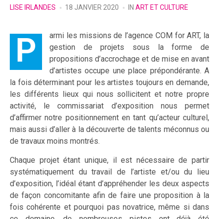
POSTED
POSTED
LISE IRLANDES
18 JANVIER 2020
IN
ART ET CULTURE
BY
IN
Parmi les missions de l’agence COM for ART, la
gestion de projets sous la forme de
propositions d’accrochage et de mise en avant
d’artistes occupe une place prépondérante. A
la fois déterminant pour les artistes toujours en demande,
les différents lieux qui nous sollicitent et notre propre
activité, le commissariat d’exposition nous permet
d’affirmer notre positionnement en tant qu’acteur culturel,
mais aussi d’aller à la découverte de talents méconnus ou
de travaux moins montrés.
Chaque projet étant unique, il est nécessaire de partir
systématiquement du travail de l’artiste et/ou du lieu
d’exposition, l’idéal étant d’appréhender les deux aspects
de façon concomitante afin de faire une proposition à la
fois cohérente et pourquoi pas novatrice, même si dans
ce domaine, de nombreuses pistes ont déjà été